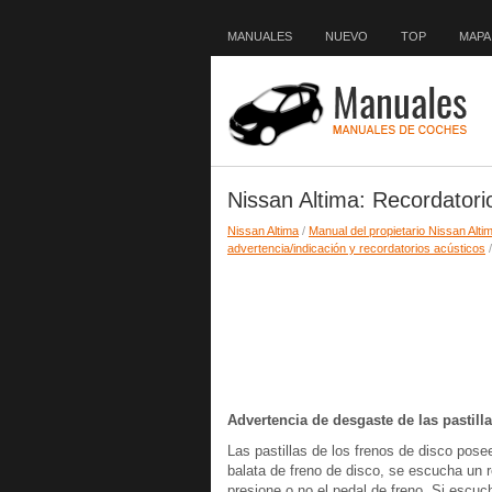
MANUALES
NUEVO
TOP
MAPA 
Nissan Altima: Recordatori
Nissan Altima
/
Manual del propietario Nissan Alti
advertencia/indicación y recordatorios acústicos
/
Advertencia de desgaste de las pastilla
Las pastillas de los frenos de disco po
balata de freno de disco, se escucha un 
presione o no el pedal de freno. Si escuc