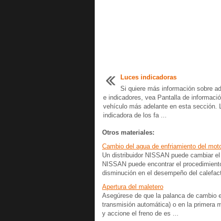
Luces indicadoras
Si quiere más información sobre a
e indicadores, vea Pantalla de informació
vehículo más adelante en esta sección. 
indicadora de los fa ...
Otros materiales:
Cambio del agua de enfriamiento del mot
Un distribuidor NISSAN puede cambiar el 
NISSAN puede encontrar el procedimiento 
disminución en el desempeño del calefact
Apertura del maletero
Asegúrese de que la palanca de cambio e
transmisión automática) o en la primera 
y accione el freno de es ...