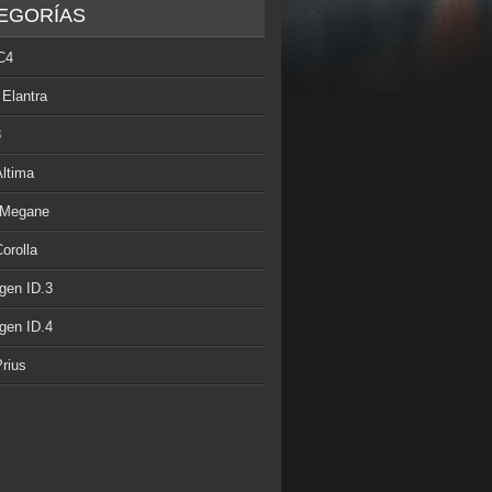
EGORÍAS
C4
 Elantra
3
Altima
 Megane
orolla
gen ID.3
gen ID.4
rius