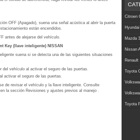
CAT
Citroen 
ición OFF (Apagado), suena una señal acústica al abrir la puerta
Hyundai
 estacionamiento están encendidos.
OFF antes de alejarse del vehículo.
Mazda 
ent Key (llave inteligente) NISSAN
Nissan 
teligente suena si se detecta una de las siguientes situaciones
Renault
or del vehículo al activar el seguro de las puertas.
Toyota C
l activar el seguro de las puertas.
Volkswa
 de revisar el vehículo y la llave inteligente. Consulte
N en la sección Revisiones y ajustes previos al manejo .
Volkswa
Toyota P