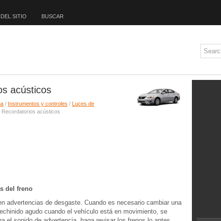
DEL SITIO
BUSCAR
os acústicos
ma
/
Instrumentos y controles
/
Luces de
 Recordatorios acústicos
s del freno
seen advertencias de desgaste. Cuando es necesario cambiar una
rechinido agudo cuando el vehículo está en movimiento, se
ha el sonido de advertencia, haga revisar los frenos lo antes