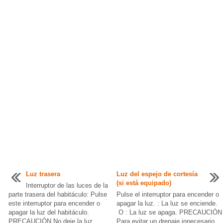
Luz trasera
Luz del espejo de cortesía
(si está equipado)
Interruptor de las luces de la
parte trasera del habitáculo: Pulse
Pulse el interruptor para encender o
este interruptor para encender o
apagar la luz. : La luz se enciende.
apagar la luz del habitáculo.
O : La luz se apaga. PRECAUCIÓN
PRECAUCIÓN No deje la luz
Para evitar un drenaje innecesario