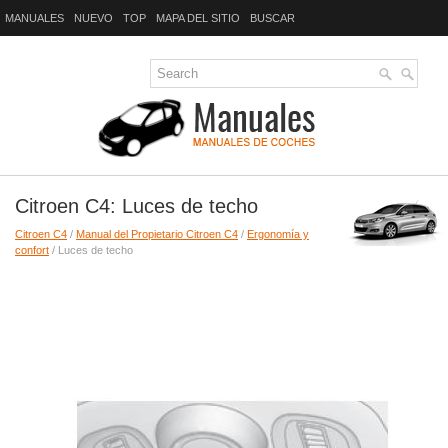
MANUALES
NUEVO
TOP
MAPA DEL SITIO
BUSCAR
Citroen C4: Luces de techo
Citroen C4
/
Manual del Propietario Citroen C4
/
Ergonomía y
confort
/ Luces de techo