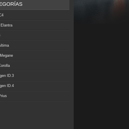
EGORÍAS
C4
 Elantra
3
Altima
 Megane
orolla
gen ID.3
gen ID.4
rius