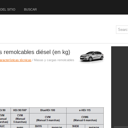
DEL SITIO
BUSCAR
 remolcables diésel (en kg)
aracterísticas técnicas
/ Masas y cargas remolcables