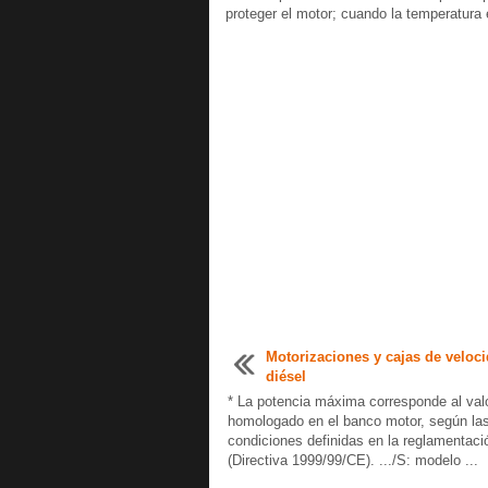
proteger el motor; cuando la temperatura 
Motorizaciones y cajas de veloc
diésel
* La potencia máxima corresponde al val
homologado en el banco motor, según la
condiciones definidas en la reglamentac
(Directiva 1999/99/CE). .../S: modelo ...