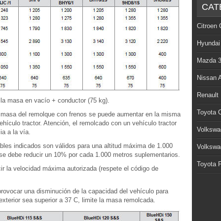
CAT
Citroen 
Hyundai
Mazda 
Nissan 
Renault
la masa en vacío + conductor (75 kg).
Toyota C
la masa del remolque con frenos se puede aumentar en la misma
ículo tractor. Atención, el remolcado con un vehículo tractor
Volkswa
a a la vía.
les indicados son válidos para una altitud máxima de 1.000
Volkswa
se debe reducir un 10% por cada 1.000 metros suplementarios.
Toyota P
ir la velocidad máxima autorizada (respete el código de
provocar una disminución de la capacidad del vehículo para
exterior sea superior a 37 C, limite la masa remolcada.