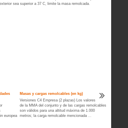
exterior sea superior a 37 C, limite la masa remolcada.
idades
Masas y cargas remolcables (en kg)
Versiones C4 Empresa (2 plazas) Los valores
or
de la MMA del conjunto y de las cargas remolcables
s
son válidos para una altitud máxima de 1.000
ión europea
metros; la carga remolcable mencionada ...