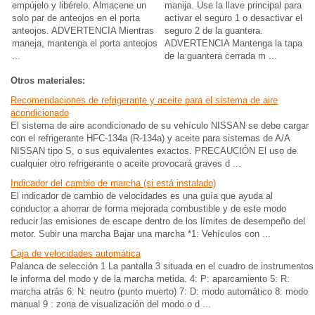
empújelo y libérelo. Almacene un
manija. Use la llave principal para
solo par de anteojos en el porta
activar el seguro 1 o desactivar el
anteojos. ADVERTENCIA Mientras
seguro 2 de la guantera.
maneja, mantenga el porta anteojos
ADVERTENCIA Mantenga la tapa
...
de la guantera cerrada m ...
Otros materiales:
Recomendaciones de refrigerante y aceite para el sistema de aire
acondicionado
El sistema de aire acondicionado de su vehículo NISSAN se debe cargar
con el refrigerante HFC-134a (R-134a) y aceite para sistemas de A/A
NISSAN tipo S, o sus equivalentes exactos. PRECAUCIÓN El uso de
cualquier otro refrigerante o aceite provocará graves d ...
Indicador del cambio de marcha (si está instalado)
El indicador de cambio de velocidades es una guía que ayuda al
conductor a ahorrar de forma mejorada combustible y de este modo
reducir las emisiones de escape dentro de los límites de desempeño del
motor. Subir una marcha Bajar una marcha *1: Vehículos con ...
Caja de velocidades automática
Palanca de selección 1 La pantalla 3 situada en el cuadro de instrumentos
le informa del modo y de la marcha metida. 4: P: aparcamiento 5: R:
marcha atrás 6: N: neutro (punto muerto) 7: D: modo automático 8: modo
manual 9 : zona de visualización del modo o d ...