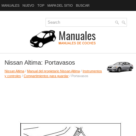
MANUALES
NUEVO
TOP
MAPA DEL SITIO
BUSCAR
Nissan Altima: Portavasos
Nissan Altima
/
Manual del propietario Nissan Altima
/
Instrumentos
y controles
/
Compartimientos para guardar
/ Portavasos