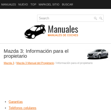
MANUALES
NUEVO
TOP
MAPA DEL SITIO
BUSCAR
Mazda 3: Información para el
propietario
Mazda 3
/
Mazda 3 Manual del Propietario
/ Información para el propietario
Garantías
Teléfonos celulares