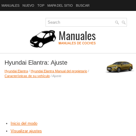
MANUALES
NUEVO
TOP
MAPA DEL SITIO
BUSCAR
Hyundai Elantra: Ajuste
Hyundai Elantra
/
Hyundai Elantra Manual del propietario
/
Características de su vehículo
/ Ajuste
Inicio del modo
Visualizar ajustes