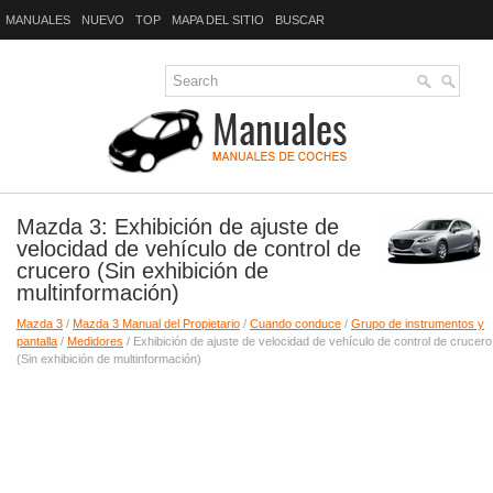
MANUALES
NUEVO
TOP
MAPA DEL SITIO
BUSCAR
Mazda 3: Exhibición de ajuste de
velocidad de vehículo de control de
crucero (Sin exhibición de
multinformación)
Mazda 3
/
Mazda 3 Manual del Propietario
/
Cuando conduce
/
Grupo de instrumentos y
pantalla
/
Medidores
/ Exhibición de ajuste de velocidad de vehículo de control de crucero
(Sin exhibición de multinformación)