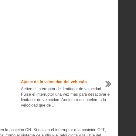
Ajuste de la velocidad del vehículo
Active el interruptor del limitador de velocidad.
Pulse el interruptor una vez más para desactivar el
limitador de velocidad. Acelere o desacelere a la
velocidad que de ...
 en la posición ON. Si coloca el interruptor a la posición OFF,
, como el sistema de audio y el reloj digita y la llave del