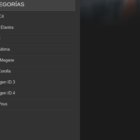
EGORÍAS
C4
 Elantra
3
Altima
 Megane
orolla
gen ID.3
gen ID.4
rius