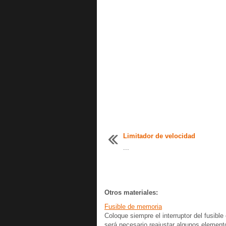
Limitador de velocidad
...
Otros materiales:
Fusible de memoria
Coloque siempre el interruptor del fusible
será necesario reajustar algunos elementos