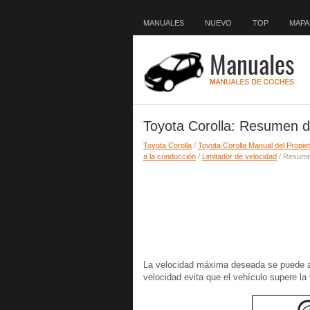
MANUALES
NUEVO
TOP
MAPA 
Toyota Corolla: Resumen d
Toyota Corolla
/
Toyota Corolla Manual del Propiet
a la conducción
/
Limitador de velocidad
/ Resume
La velocidad máxima deseada se puede ajus
velocidad evita que el vehículo supere la