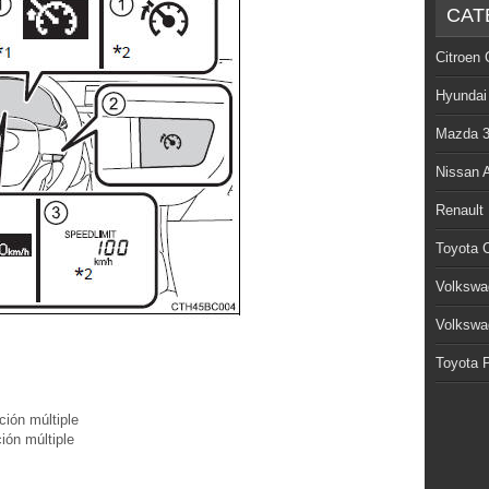
CAT
Citroen 
Hyundai
Mazda 
Nissan 
Renault
Toyota C
Volkswa
Volkswa
Toyota P
ción múltiple
ión múltiple