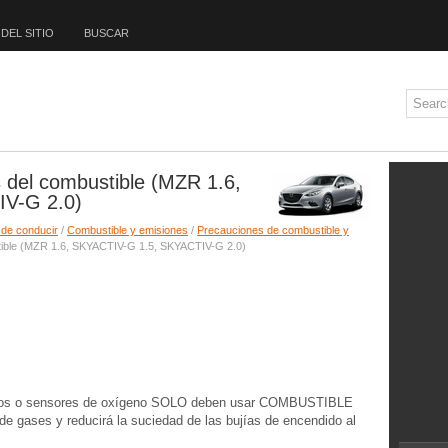
DEL SITIO
BUSCAR
 del combustible (MZR 1.6,
V-G 2.0)
 de conducir
/
Combustible y emisiones
/
Precauciones de combustible y
stible (MZR 1.6, SKYACTIV-G 1.5, SKYACTIV-G 2.0)
íticos o sensores de oxígeno SOLO deben usar COMBUSTIBLE
e gases y reducirá la suciedad de las bujías de encendido al