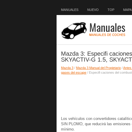
MANUALES
NUEVO
TOP
MAPA 
Mazda 3: Especifi caciones
SKYACTIV-G 1.5, SKYACTI
Mazda 3
/
Mazda 3 Manual del Propietario
/
Antes
gases del escape
/ Especifi caciones del combu
Los vehículos con convertidores catal
SIN PLOMO, que reducirá las emisiones d
mínimo.