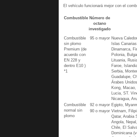
El vehículo funcionará mejor con el combu
Combustible
Número de
octano
investigado
Combustible
95 o mayor
Nueva Caledoni
sin plomo
Islas Canarias
Premium (de
Dinamarca, Fi
acuerdo con
Polonia, Bulga
EN 228 y
Lituania, Rusi
dentro E10 )
Faroe, Island
*1
Serbia, Monte
Guadalupe, Chi
Árabes Unidos,
Kong, Macao, 
Lucia, ST. Vin
Nicaragua, Ar
Combustible
92 o mayor
Egipto, Myan
normal sin
90 o mayor
Vietnam, Filip
plomo
Qatar, Arabia S
Angola, Nepal,
Chile, El Salv
Dominicana (vo