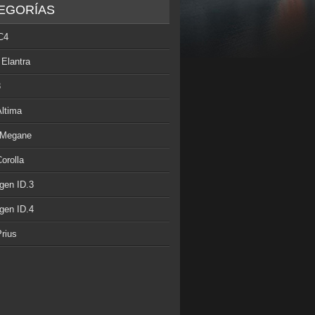
EGORÍAS
C4
 Elantra
3
Altima
 Megane
orolla
gen ID.3
gen ID.4
rius