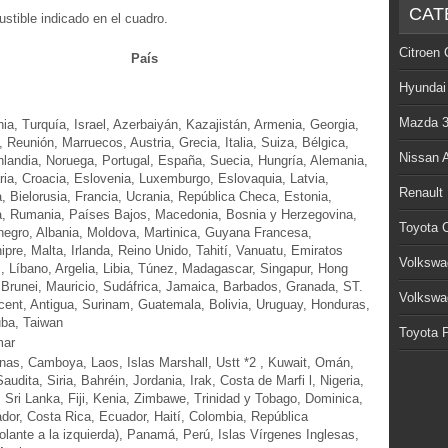
CAT
stible indicado en el cuadro.
Citroen 
País
Hyundai
Mazda 
a, Turquía, Israel, Azerbaiyán, Kazajistán, Armenia, Georgia,
, Reunión, Marruecos, Austria, Grecia, Italia, Suiza, Bélgica,
Nissan 
nlandia, Noruega, Portugal, España, Suecia, Hungría, Alemania,
ria, Croacia, Eslovenia, Luxemburgo, Eslovaquia, Latvia,
Renault
a, Bielorusia, Francia, Ucrania, República Checa, Estonia,
ia, Rumania, Países Bajos, Macedonia, Bosnia y Herzegovina,
Toyota C
negro, Albania, Moldova, Martinica, Guyana Francesa,
pre, Malta, Irlanda, Reino Unido, Tahití, Vanuatu, Emiratos
Volkswa
 Líbano, Argelia, Libia, Túnez, Madagascar, Singapur, Hong
Brunei, Mauricio, Sudáfrica, Jamaica, Barbados, Granada, ST.
Volkswa
cent, Antigua, Surinam, Guatemala, Bolivia, Uruguay, Honduras,
uba, Taiwan
Toyota P
mar
inas, Camboya, Laos, Islas Marshall, Ustt *2 , Kuwait, Omán,
audita, Siria, Bahréin, Jordania, Irak, Costa de Marfi l, Nigeria,
 Sri Lanka, Fiji, Kenia, Zimbawe, Trinidad y Tobago, Dominica,
ador, Costa Rica, Ecuador, Haití, Colombia, República
lante a la izquierda), Panamá, Perú, Islas Vírgenes Inglesas,