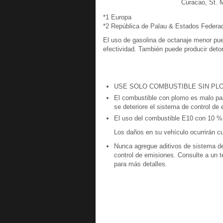
Curacao, St. M
*1 Europa
*2 República de Palau & Estados Federa
El uso de gasolina de octanaje menor pue
efectividad. También puede producir deto
USE SOLO COMBUSTIBLE SIN PL
El combustible con plomo es malo para
se deteriore el sistema de control de 
El uso del combustible E10 con 10 % 
Los daños en su vehículo ocurrirán c
Nunca agregue aditivos de sistema de 
control de emisiones. Consulte a un 
para más detalles.