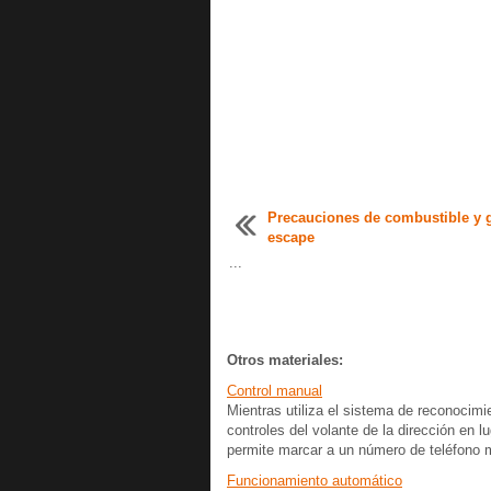
Precauciones de combustible y 
escape
...
Otros materiales:
Control manual
Mientras utiliza el sistema de reconocimi
controles del volante de la dirección en
permite marcar a un número de teléfono me
Funcionamiento automático