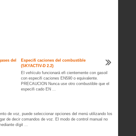
gases del
Especifi caciones del combustible
(SKYACTIV-D 2.2)
El vehículo funcionará efi cientemente con gasoil
con especifi caciones EN590 o equivalente.
PRECAUCION Nunca use otro combustible que el
especifi cado EN ...
ento de voz, puede seleccionar opciones del menú utilizando los
 lugar de decir comandos de voz. El modo de control manual no
diante dígit ...