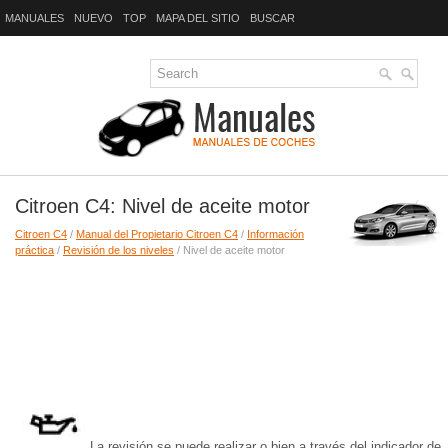
MANUALES
NUEVO
TOP
MAPA DEL SITIO
BUSCAR
Citroen C4: Nivel de aceite motor
Citroen C4
/
Manual del Propietario Citroen C4
/
Información
práctica
/
Revisión de los niveles
/ Nivel de aceite motor
La revisión se puede realizar o bien a través del indicador de