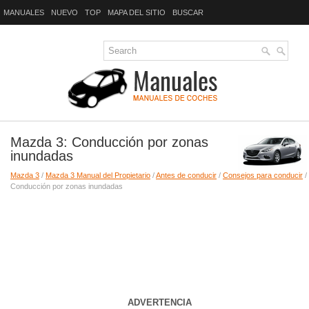
MANUALES
NUEVO
TOP
MAPA DEL SITIO
BUSCAR
Mazda 3: Conducción por zonas
inundadas
Mazda 3
/
Mazda 3 Manual del Propietario
/
Antes de conducir
/
Consejos para conducir
/
Conducción por zonas inundadas
ADVERTENCIA