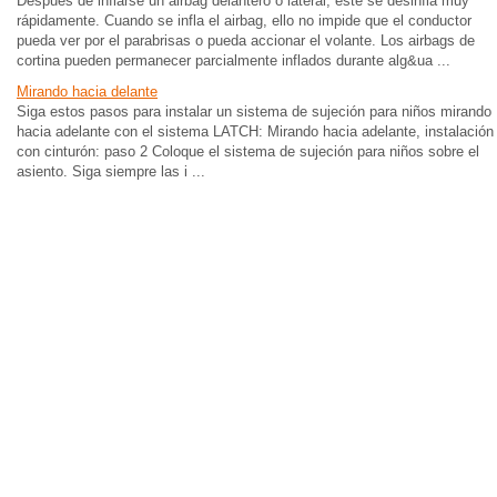
Después de inflarse un airbag delantero o lateral, este se desinfla muy
rápidamente. Cuando se infla el airbag, ello no impide que el conductor
pueda ver por el parabrisas o pueda accionar el volante. Los airbags de
cortina pueden permanecer parcialmente inflados durante alg&ua ...
Mirando hacia delante
Siga estos pasos para instalar un sistema de sujeción para niños mirando
hacia adelante con el sistema LATCH: Mirando hacia adelante, instalación
con cinturón: paso 2 Coloque el sistema de sujeción para niños sobre el
asiento. Siga siempre las i ...