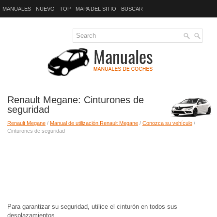
MANUALES
NUEVO
TOP
MAPA DEL SITIO
BUSCAR
Renault Megane: Cinturones de
seguridad
Renault Megane
/
Manual de utilización Renault Megane
/
Conozca su vehículo
/
Cinturones de seguridad
Para garantizar su seguridad, utilice el cinturón en todos sus
desplazamientos.