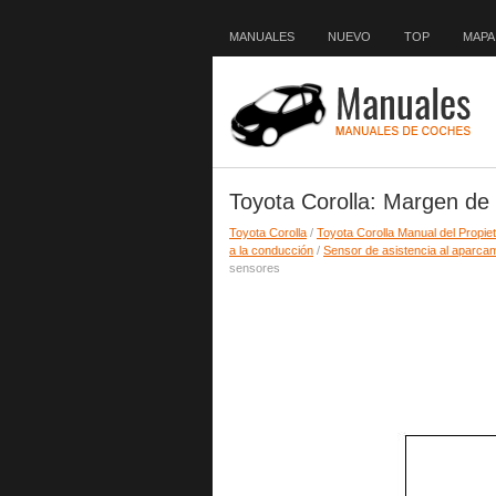
MANUALES
NUEVO
TOP
MAPA 
Toyota Corolla: Margen de 
Toyota Corolla
/
Toyota Corolla Manual del Propiet
a la conducción
/
Sensor de asistencia al aparca
sensores