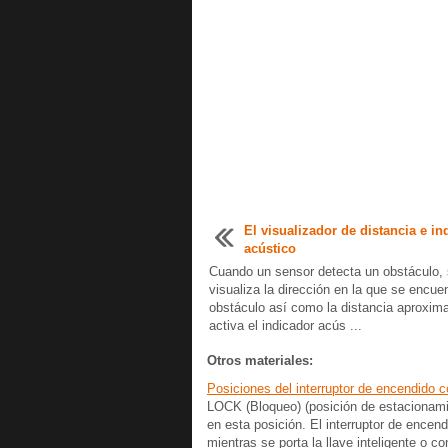
El visualizador de distancia e in
acústico
Cuando un sensor detecta un obstáculo,
visualiza la dirección en la que se encuen
obstáculo así como la distancia aproxim
activa el indicador acús ...
Otros materiales:
Posiciones del interruptor de encendido 
LOCK (Bloqueo) (posición de estacionamie
en esta posición. El interruptor de ence
mientras se porta la llave inteligente o con 