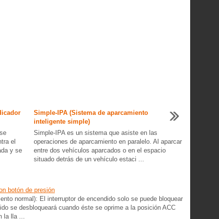
dicador
Simple-IPA (Sistema de aparcamiento
inteligente simple)
 se
Simple-IPA es un sistema que asiste en las
tra el
operaciones de aparcamiento en paralelo. Al aparcar
ada y se
entre dos vehículos aparcados o en el espacio
situado detrás de un vehículo estaci ...
con botón de presión
nto normal): El interruptor de encendido solo se puede bloquear
ndido se desbloqueará cuando éste se oprime a la posición ACC
la lla ...