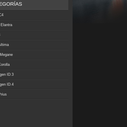
EGORÍAS
C4
 Elantra
3
Altima
 Megane
orolla
gen ID.3
gen ID.4
rius