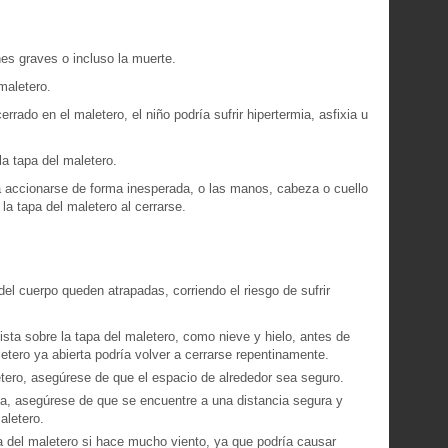
nes graves o incluso la muerte.
maletero.
rado en el maletero, el niño podría sufrir hipertermia, asfixia u
la tapa del maletero.
ía accionarse de forma inesperada, o las manos, cabeza o cuello
la tapa del maletero al cerrarse.
del cuerpo queden atrapadas, corriendo el riesgo de sufrir
sta sobre la tapa del maletero, como nieve y hielo, antes de
aletero ya abierta podría volver a cerrarse repentinamente.
etero, asegúrese de que el espacio de alrededor sea seguro.
ía, asegúrese de que se encuentre a una distancia segura y
aletero.
pa del maletero si hace mucho viento, ya que podría causar