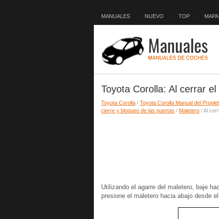
MANUALES
NUEVO
TOP
MAPA 
Toyota Corolla: Al cerrar e
Toyota Corolla
/
Toyota Corolla Manual del Propiet
cierre y bloqueo de las puertas
/
Maletero
/ Al cer
Utilizando el agarre del maletero, baje ha
presione el maletero hacia abajo desde el 