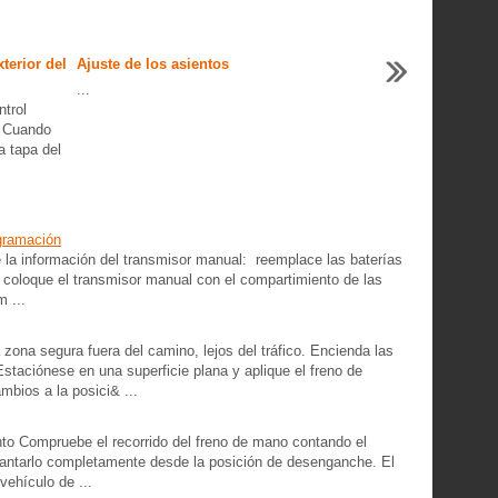
terior del
Ajuste de los asientos
...
ntrol
o Cuando
a tapa del
ogramación
la información del transmisor manual: reemplace las baterías
 coloque el transmisor manual con el compartimiento de las
m ...
ona segura fuera del camino, lejos del tráfico. Encienda las
Estaciónese en una superficie plana y aplique el freno de
mbios a la posici& ...
to Compruebe el recorrido del freno de mano contando el
vantarlo completamente desde la posición de desenganche. El
ehículo de ...