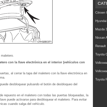
CAT
Citroen 
Hyundai
Mazda 
Nissan 
Renault
Toyota C
l maletero.
tero con la llave electrónica en el interior (vehículos con
Volkswa
Volkswa
tas, al cerrar la tapa del maletero con la llave electrónica en
rma.
Toyota P
e puede desbloquear pulsando el botón de desbloqueo del
 de repuesto en el maletero con todas las puertas bloqueadas, la
llave puede activarse para desbloquear el maletero. Para evitar
ónicas cuando salga del vehículo.