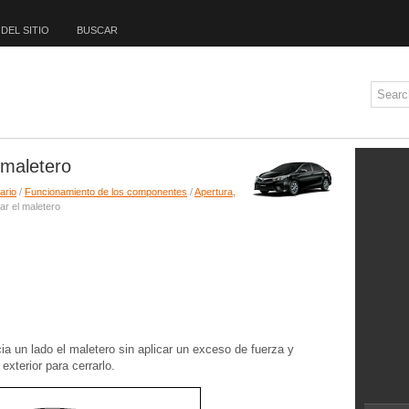
DEL SITIO
BUSCAR
l maletero
ario
/
Funcionamiento de los componentes
/
Apertura,
rar el maletero
cia un lado el maletero sin aplicar un exceso de fuerza y
exterior para cerrarlo.