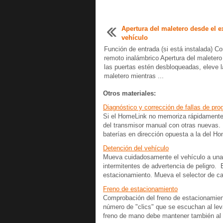
Apertura del maletero desde el ex
vehículo
Función de entrada (si está instalada) Co
remoto inalámbrico Apertura del maleter
las puertas estén desbloqueadas, eleve l
maletero mientras ...
Otros materiales:
Diagnóstico y corrección de fallas de pr
Si el HomeLink no memoriza rápidamente 
del transmisor manual con otras nuevas.
baterías en dirección opuesta a la del Ho
Detención del vehículo
Mueva cuidadosamente el vehículo a una z
intermitentes de advertencia de peligro. 
estacionamiento. Mueva el selector de ca
Freno de estacionamiento
Comprobación del freno de estacionamien
número de "clics" que se escuchan al le
freno de mano debe mantener también al v