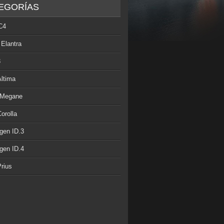
EGORÍAS
C4
 Elantra
3
Altima
 Megane
orolla
gen ID.3
gen ID.4
rius