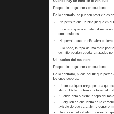
Cuando hay un niño en el vehículo
Respete las siguientes precauciones.
De lo contrario, se pueden producir lesio
No permita que un niño juegue en el 
Si un niño queda accidentalmente encer
otras lesiones.
No permita que un niño abra o cierre 
Si lo hace, la tapa del maletero podr
del niño podrían quedar atrapados por 
Utilización del maletero
Respete las siguientes precauciones.
De lo contrarío, puede ocurrir que partes 
lesiones severas.
Retire cualquier carga pesada que exi
abrirlo. De lo contrario, la tapa del m
Cuando abra o cierre la tapa del mal
Si alguien se encuentra en la cercan
avísele de que va a abrir o cerrar el m
Tenga cuidado al abrir o cerrar la ta