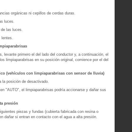
ncias orgánicas ni cepillos de cerdas duras.
as luces.
 de las luces.
 lentes.
impiaparabrisas
s, levante primero el del lado del conductor y, a continuación, el
 los limpiaparabrisas en su posición original, comience por el del
tico (vehículos con limpiaparabrisas con sensor de lluvia)
 a la posición de desactivado.
tá en "AUTO", el limpiaparabrisas podría accionarse y dañar sus
ta presión
siguientes piezas y fundas (cubierta fabricada con resina o
 dañar si entran en contacto con el agua a alta presión.