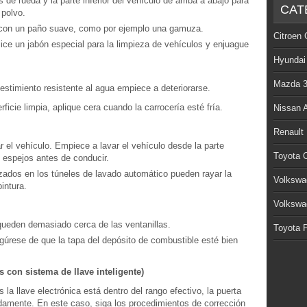
 de rueda y la parte inferior del vehículo de arriba a abajo para
CAT
 polvo.
o con un paño suave, como por ejemplo una gamuza.
Citroen 
tilice un jabón especial para la limpieza de vehículos y enjuague
Hyundai
Mazda 
estimiento resistente al agua empiece a deteriorarse.
ficie limpia, aplique cera cuando la carrocería esté fría.
Nissan 
Renault
r el vehículo. Empiece a lavar el vehículo desde la parte
Toyota C
 espejos antes de conducir.
izados en los túneles de lavado automático pueden rayar la
Volkswa
pintura.
Volkswa
queden demasiado cerca de las ventanillas.
Toyota P
gúrese de que la tapa del depósito de combustible esté bien
s con sistema de llave inteligente)
 la llave electrónica está dentro del rango efectivo, la puerta
damente. En este caso, siga los procedimientos de corrección