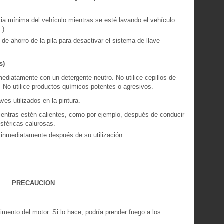
cia mínima del vehículo mientras se esté lavando el vehículo.
.)
de ahorro de la pila para desactivar el sistema de llave
s)
mediatamente con un detergente neutro. No utilice cepillos de
. No utilice productos químicos potentes o agresivos.
ves utilizados en la pintura.
ientras estén calientes, como por ejemplo, después de conducir
sféricas calurosas.
 inmediatamente después de su utilización.
PRECAUCION
timento del motor. Si lo hace, podría prender fuego a los