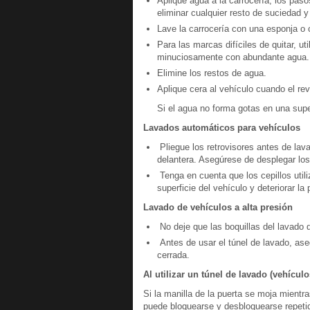
Aplique agua a la carrocería, los pasos
eliminar cualquier resto de suciedad y
Lave la carrocería con una esponja 
Para las marcas difíciles de quitar, u
minuciosamente con abundante agua.
Elimine los restos de agua.
Aplique cera al vehículo cuando el rev
Si el agua no forma gotas en una super
Lavados automáticos para vehículos
Pliegue los retrovisores antes de lava
delantera. Asegúrese de desplegar los
Tenga en cuenta que los cepillos util
superficie del vehículo y deteriorar la 
Lavado de vehículos a alta presión
No deje que las boquillas del lavado 
Antes de usar el túnel de lavado, ase
cerrada.
Al utilizar un túnel de lavado (vehículo
Si la manilla de la puerta se moja mientras
puede bloquearse y desbloquearse repeti