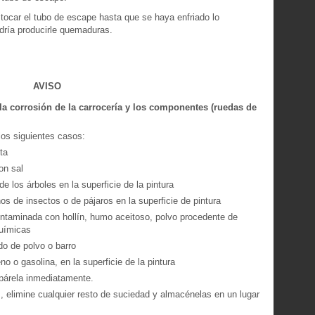
 tocar el tubo de escape hasta que se haya enfriado lo
odría producirle quemaduras.
AVISO
y la corrosión de la carrocería y los componentes (ruedas de
os siguientes casos:
ta
on sal
e los árboles en la superficie de la pintura
s de insectos o de pájaros en la superficie de pintura
taminada con hollín, humo aceitoso, polvo procedente de
químicas
o de polvo o barro
 o gasolina, en la superficie de la pintura
epárela inmediatamente.
s, elimine cualquier resto de suciedad y almacénelas en un lugar