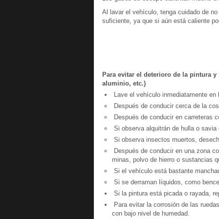
Al lavar el vehículo, tenga cuidado de no
suficiente, ya que si aún está caliente p
Para evitar el deterioro de la pintura 
aluminio, etc.)
Lave el vehículo inmediatamente en l
Después de conducir cerca de la cos
Después de conducir en carreteras c
Si observa alquitrán de hulla o savia d
Si observa insectos muertos, desecho
Después de conducir en una zona con
minas, polvo de hierro o sustancias 
Si el vehículo está bastante manchad
Si se derraman líquidos, como benceno
Si la pintura está picada o rayada, r
Para evitar la corrosión de las rueda
con bajo nivel de humedad.