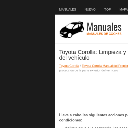
MANUALES
NUEVO
TOP
MAPA 
Toyota Corolla: Limpieza y 
del vehículo
Toyota Corolla
/
Toyota Corolla Manual del Propiet
protección de la parte exterior del vehículo
Lleve a cabo las siguientes acciones p
condiciones: