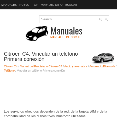
MANUALES
NUEVO
TOP
MAPA DEL SITIO
BUSCAR
Citroen C4: Vincular un teléfono
Primera conexión
Citroen C4
/
Manual del Propietario Citroen C4
/
Audio y telemática
/
Autorradio/Bluetooth
/
Teléfono
/ Vincular un teléfono Primera conexión
Los servicios ofrecidos dependen de la red, de la tarjeta SIM y de la
compatibilidad de los dispositivos Bluetooth utilizados.