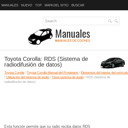
MANUALES
NUEVO
TOP
MAPA DEL SITIO
BUSCAR
Toyota Corolla: RDS (Sistema de
radiodifusión de datos)
Toyota Corolla
/
Toyota Corolla Manual del Propietario
/
Elementos del interior del vehículo
/
Utilización del sistema de audio
/
Tipos sistema de audio
/ RDS (Sistema de
radiodifusión de datos)
Esta función permite que su radio reciba datos RDS