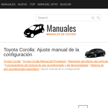
MANUALES
NUEVO
TOP
MAPA DEL SITIO
BUSCAR
Toyota Corolla: Ajuste manual de la
configuración
Toyota Corolla
/
Toyota Corolla Manual del Propietario
/
Elementos del interior del vehículo
/
Funcionamiento del sistema de aire acondicionado y del desempañador
/
Sistema de
aire acondicionado automático
/ Ajuste manual de la configuración