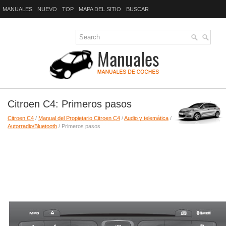
MANUALES
NUEVO
TOP
MAPA DEL SITIO
BUSCAR
Citroen C4: Primeros pasos
Citroen C4
/
Manual del Propietario Citroen C4
/
Audio y telemática
/
Autorradio/Bluetooth
/ Primeros pasos