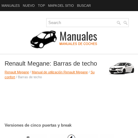
MANUALES
NUEVO
TOP
MAPA DEL SITIO
BUSCAR
Renault Megane: Barras de techo
Renault Megane
/
Manual de utilización Renault Megane
/
Su
confort
/ Barras de techo
Versiones de cinco puertas y break