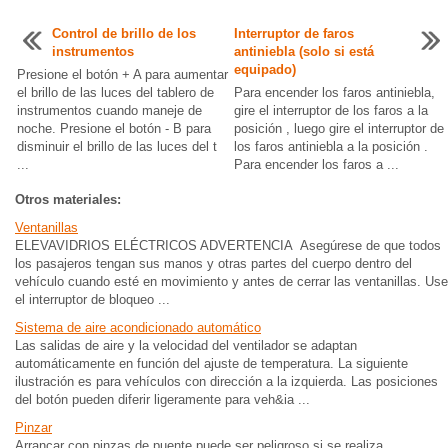
Control de brillo de los
Interruptor de faros
instrumentos
antiniebla (solo si está
equipado)
Presione el botón + A para aumentar
el brillo de las luces del tablero de
Para encender los faros antiniebla,
instrumentos cuando maneje de
gire el interruptor de los faros a la
noche. Presione el botón - B para
posición , luego gire el interruptor de
disminuir el brillo de las luces del t
los faros antiniebla a la posición .
...
Para encender los faros a ...
Otros materiales:
Ventanillas
ELEVAVIDRIOS ELÉCTRICOS ADVERTENCIA Asegúrese de que todos
los pasajeros tengan sus manos y otras partes del cuerpo dentro del
vehículo cuando esté en movimiento y antes de cerrar las ventanillas. Use
el interruptor de bloqueo ...
Sistema de aire acondicionado automático
Las salidas de aire y la velocidad del ventilador se adaptan
automáticamente en función del ajuste de temperatura. La siguiente
ilustración es para vehículos con dirección a la izquierda. Las posiciones
del botón pueden diferir ligeramente para veh&ia ...
Pinzar
Arrancar con pinzas de puente puede ser peligroso si se realiza