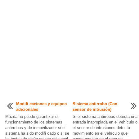
Modifi caciones y equipos
Sistema antirrobo (Con
adicionales
sensor de intrusión)
Mazda no puede garantizar el
Si el sistema antirrobos detecta una
funcionamiento de los sistemas
entrada inapropiada en el vehículo o
antirrobos y de inmovilizador si el
el sensor de intrusiones detecta
sistema ha sido modifi cado o si se
movimiento en el vehículo que
ha instalado algún equipo adicional.
puede resultar en el robo del