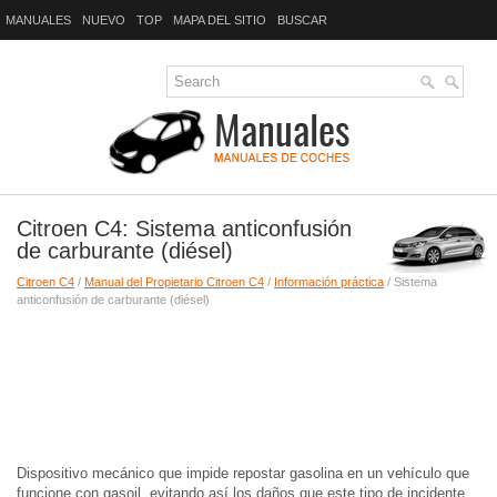
MANUALES
NUEVO
TOP
MAPA DEL SITIO
BUSCAR
Citroen C4: Sistema anticonfusión
de carburante (diésel)
Citroen C4
/
Manual del Propietario Citroen C4
/
Información práctica
/ Sistema
anticonfusión de carburante (diésel)
Dispositivo mecánico que impide repostar gasolina en un vehículo que
funcione con gasoil, evitando así los daños que este tipo de incidente