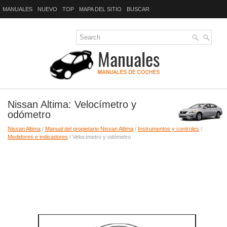
MANUALES
NUEVO
TOP
MAPA DEL SITIO
BUSCAR
Nissan Altima: Velocímetro y
odómetro
Nissan Altima
/
Manual del propietario Nissan Altima
/
Instrumentos y controles
/
Medidores e indicadores
/ Velocímetro y odómetro