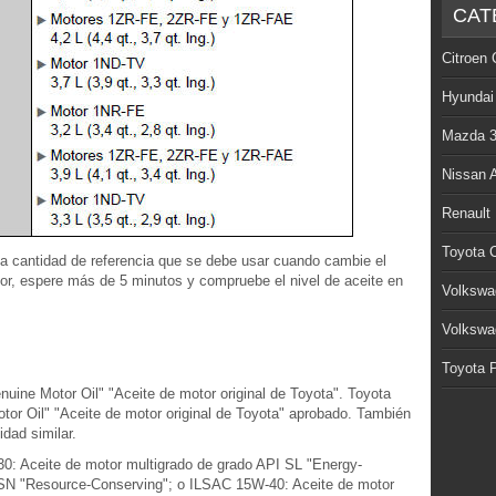
CAT
Citroen 
Hyundai
Mazda 
Nissan 
Renault
Toyota C
na cantidad de referencia que se debe usar cuando cambie el
tor, espere más de 5 minutos y compruebe el nivel de aceite en
Volkswa
Volkswa
Toyota P
uine Motor Oil" "Aceite de motor original de Toyota". Toyota
or Oil" "Aceite de motor original de Toyota" aprobado. También
idad similar.
30: Aceite de motor multigrado de grado API SL "Energy-
SN "Resource-Conserving"; o ILSAC 15W-40: Aceite de motor