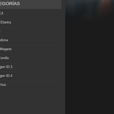
EGORÍAS
C4
 Elantra
3
Altima
 Megane
orolla
gen ID.3
gen ID.4
rius