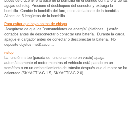
Luces de cruce Gire la base de la bombilla en el sentido contrario al de las
agujas del reloj. Presione el desbloqueo del conector y extraiga la
bombilla. Cambie la bombilla del faro, e instale la base de la bombilla.
Alinee las 3 lengüetas de la bombilla ...
Para evitar que haya saltos de chispa
Asegúrese de que los "consumidores de energía" (plafones...) estén
cortados antes de desconectar o conectar una batería. Durante la carga,
apague el cargador antes de conectar o desconectar la batería. No
deposite objetos met&aacu ...
i-stop
La función i-stop (parada de funcionamiento en vacío) apaga
automáticamente el motor mientras el vehículo está parado en un
semáforo o en un embotellamiento de tránsito después que el motor se ha
calentado (SKYACTIV-G 1.5, SKYACTIV-G 2.0) ...