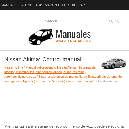
MANUALES
NUEVO
TOP
MAPA DEL SITIO
BUSCAR
Nissan Altima: Control manual
Nissan Altima
/
Manual del propietario Nissan Altima
/
Sistemas de
monitor, climatización, aire acondicionado, audio, teléfono y
reconocimiento de voz
/
Sistema telefónico de manos libres Bluetooth sin sistema de
navegación (Tipo C) (únicamente México) (solo si está equipado)
/ Control manual
Mientras utiliza el sistema de reconocimiento de voz, puede seleccionar