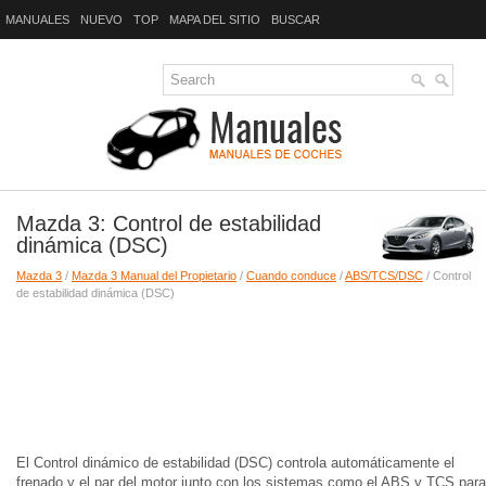
MANUALES
NUEVO
TOP
MAPA DEL SITIO
BUSCAR
Mazda 3: Control de estabilidad
dinámica (DSC)
Mazda 3
/
Mazda 3 Manual del Propietario
/
Cuando conduce
/
ABS/TCS/DSC
/ Control
de estabilidad dinámica (DSC)
El Control dinámico de estabilidad (DSC) controla automáticamente el
frenado y el par del motor junto con los sistemas como el ABS y TCS para