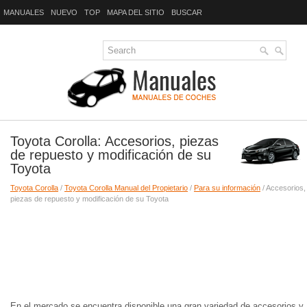
MANUALES
NUEVO
TOP
MAPA DEL SITIO
BUSCAR
Toyota Corolla: Accesorios, piezas
de repuesto y modificación de su
Toyota
Toyota Corolla
/
Toyota Corolla Manual del Propietario
/
Para su información
/ Accesorios,
piezas de repuesto y modificación de su Toyota
En el mercado se encuentra disponible una gran variedad de accesorios y