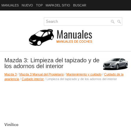
MANUALES
NUEVO
TOP
MAPA DEL SITIO
BUSCAR
Mazda 3: Limpieza del tapizado y de
los adornos del interior
Mazda 3
/
Mazda 3 Manual del Propietario
/
Mantenimiento y cuidado
/
Cuidado de la
apariencia
/
Cuidado interior
/ Limpieza del tapizado y de los adornos del interior
Vinílico