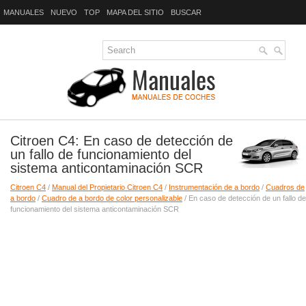
MANUALES
NUEVO
TOP
MAPA DEL SITIO
BUSCAR
Citroen C4: En caso de detección de
un fallo de funcionamiento del
sistema anticontaminación SCR
Citroen C4
/
Manual del Propietario Citroen C4
/
Instrumentación de a bordo
/
Cuadros de
a bordo
/
Cuadro de a bordo de color personalizable
/ En caso de detección de un fallo de
funcionamiento del sistema anticontaminación SCR