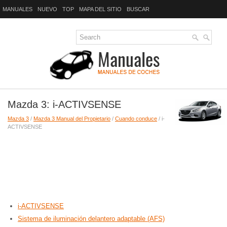
MANUALES
NUEVO
TOP
MAPA DEL SITIO
BUSCAR
Mazda 3: i-ACTIVSENSE
Mazda 3
/
Mazda 3 Manual del Propietario
/
Cuando conduce
/ i-
ACTIVSENSE
i-ACTIVSENSE
Sistema de iluminación delantero adaptable (AFS)