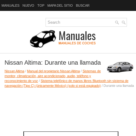
MANUALES
NUEVO
TOP
MAPA DEL SITIO
BUSCAR
Nissan Altima: Durante una llamada
Nissan Altima
/
Manual del propietario Nissan Altima
/
Sistemas de
monitor, climatización, aire acondicionado, audio, teléfono y
reconocimiento de voz
/
Sistema telefónico de manos libres Bluetooth sin sistema de
navegación (Tipo C) (únicamente México) (solo si está equipado)
/ Durante una llamada