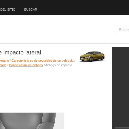
DEL SITIO
BUSCAR
 impacto lateral
ietario
/
Características de seguridad de su vehículo
/
nzado
/
Dónde están los airbags
/ Airbags de impacto