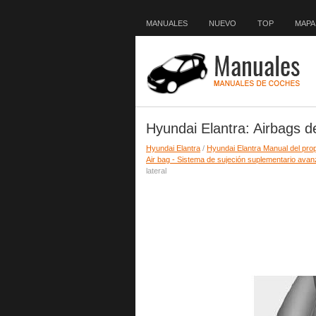
MANUALES
NUEVO
TOP
MAPA 
Hyundai Elantra: Airbags de
Hyundai Elantra
/
Hyundai Elantra Manual del prop
Air bag - Sistema de sujeción suplementario ava
lateral