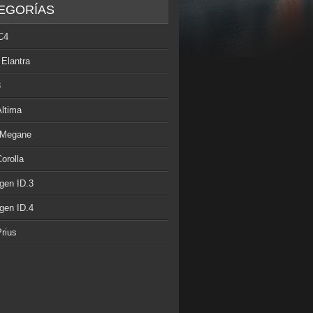
EGORÍAS
C4
 Elantra
3
Altima
 Megane
orolla
gen ID.3
gen ID.4
rius