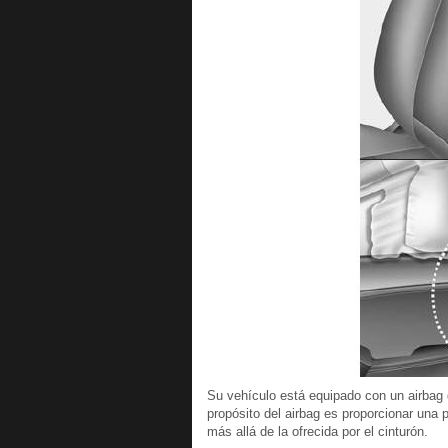
Su vehículo está equipado con un airbag 
propósito del airbag es proporcionar una 
más allá de la ofrecida por el cinturón.