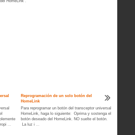
 del HomeLink .
ersal
Reprogramación de un solo botón del
HomeLink
versal
Para reprogramar un botón del transceptor universal
el
HomeLink, haga lo siguiente: Oprima y sostenga el
mplemente
botón deseado del HomeLink. NO suelte el botón.
opi ...
La luz i ...