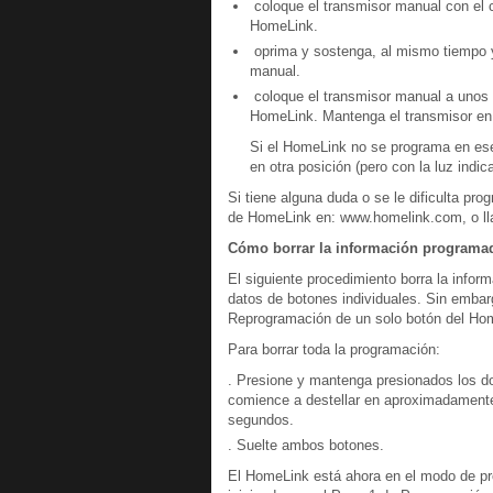
coloque el transmisor manual con el c
HomeLink.
oprima y sostenga, al mismo tiempo y 
manual.
coloque el transmisor manual a unos 2
HomeLink. Mantenga el transmisor en
Si el HomeLink no se programa en ese
en otra posición (pero con la luz indic
Si tiene alguna duda o se le dificulta pro
de HomeLink en: www.homelink.com, o ll
Cómo borrar la información programa
El siguiente procedimiento borra la info
datos de botones individuales. Sin embar
Reprogramación de un solo botón del Ho
Para borrar toda la programación:
. Presione y mantenga presionados los do
comience a destellar en aproximadament
segundos.
. Suelte ambos botones.
El HomeLink está ahora en el modo de p