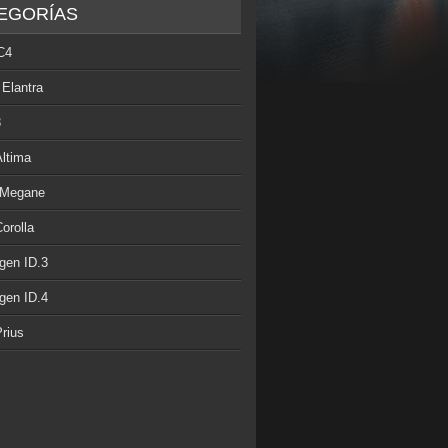
EGORÍAS
C4
 Elantra
3
Altima
 Megane
orolla
gen ID.3
gen ID.4
rius