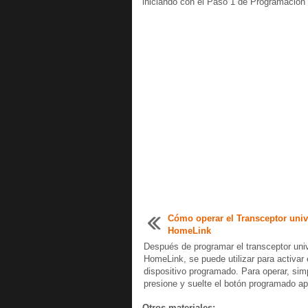
iniciando con el Paso 1 de Programación
Cómo operar el Transceptor univ
HomeLink
Después de programar el transceptor uni
HomeLink, se puede utilizar para activar 
dispositivo programado. Para operar, si
presione y suelte el botón programado apr
Otros materiales: