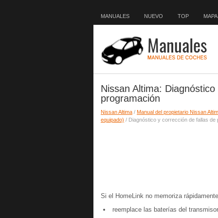
MANUALES
NUEVO
TOP
MAPA 
Nissan Altima: Diagnóstico 
programación
Nissan Altima
/
Manual del propietario Nissan Alti
equipado)
/ Diagnóstico y corrección de fallas d
Si el HomeLink no memoriza rápidamente 
reemplace las baterías del transmiso