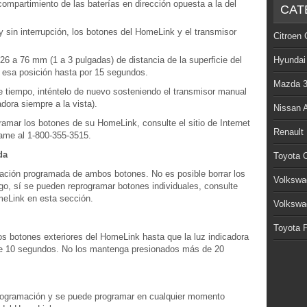
ompartimiento de las baterías en dirección opuesta a la del
CAT
sin interrupción, los botones del HomeLink y el transmisor
Citroen 
6 a 76 mm (1 a 3 pulgadas) de distancia de la superficie del
Hyundai
 esa posición hasta por 15 segundos.
Mazda 
 tiempo, inténtelo de nuevo sosteniendo el transmisor manual
adora siempre a la vista).
Nissan 
gramar los botones de su HomeLink, consulte el sitio de Internet
Renault
ame al 1-800-355-3515.
da
Toyota C
rmación programada de ambos botones. No es posible borrar los
Volkswa
go, sí se pueden reprogramar botones individuales, consulte
meLink en esta sección.
Volkswa
Toyota P
s botones exteriores del HomeLink hasta que la luz indicadora
e 10 segundos. No los mantenga presionados más de 20
rogramación y se puede programar en cualquier momento