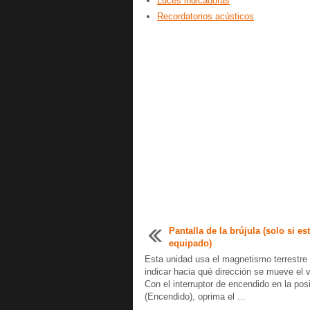
Luces indicadoras
Recordatorios acústicos
Pantalla de la brújula (solo si es
equipado)
Esta unidad usa el magnetismo terrestre
indicar hacia qué dirección se mueve el 
Con el interruptor de encendido en la po
(Encendido), oprima el ...