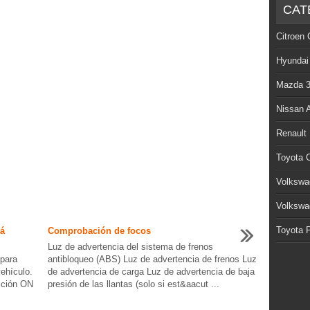
CAT
Citroen 
Hyundai
Mazda 
Nissan 
Renault
Toyota C
Volkswa
Volkswa
Toyota P
tá
Comprobación de focos
Luz de advertencia del sistema de frenos
 para
antibloqueo (ABS) Luz de advertencia de frenos Luz
vehículo.
de advertencia de carga Luz de advertencia de baja
sición ON
presión de las llantas (solo si est&aacut ...