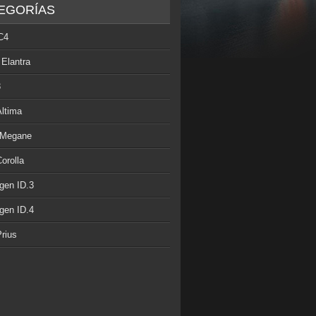
EGORÍAS
C4
 Elantra
3
Altima
 Megane
orolla
gen ID.3
gen ID.4
rius