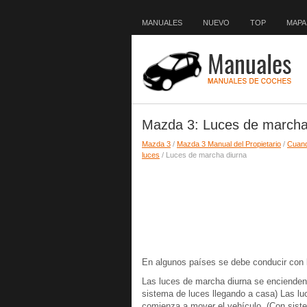
MANUALES
NUEVO
TOP
MAPA 
Mazda 3: Luces de marcha
Mazda 3
/
Mazda 3 Manual del Propietario
/
Cuan
luces
/ Luces de marcha diurna
En algunos países se debe conducir con l
Las luces de marcha diurna se encienden
sistema de luces llegando a casa) Las l
comienza a mover el vehículo. (Con sist