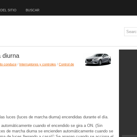
DEL SITIO
BUSCAR
 diurna
do conduce
/
Interruptores y controles
/
Control de
as luces (luces de marcha diurna) encendidas durante el día.
 automáticamente cuando el encendido se gira a ON. (Sin
uces de marcha diurna se encienden automáticamente cuando se
ema de luces llegando a casa)􀋪 Se apagan cuando se acciona el