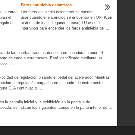
Faros antiniebla delanteros
e la carga
Los faros antiniebla delanteros se pueden
bian el
usar cuando el encendido se encuentra en ON. (Con
ángulo de
sistema de luces llegando a casa)􀋪 Use este
interruptor para encender los faros antiniebla del ...
ra de las puertas traseras desde la empuñadura interior. El
canto de cada puerta trasera. Está identificado mediante un
queo ...
ocidad de regulación pisando el pedal del acelerador. Mientras
locidad de regulación parpadea en el cuadro de instrumentos
ona C. A continuaci& ...
 la pantalla inicial y la exhibición en la pantalla de
eseada, se indican los siguientes íconos en la parte inferior de la