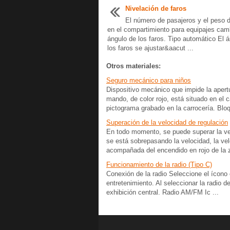
Nivelación de faros
El número de pasajeros y el peso d
en el compartimiento para equipajes cam
ángulo de los faros. Tipo automático El 
los faros se ajustar&aacut ...
Otros materiales:
Seguro mecánico para niños
Dispositivo mecánico que impide la apertu
mando, de color rojo, está situado en el 
pictograma grabado en la carrocería. Blo
Superación de la velocidad de regulación
En todo momento, se puede superar la vel
se está sobrepasando la velocidad, la ve
acompañada del encendido en rojo de la z
Funcionamiento de la radio (Tipo C)
Conexión de la radio Seleccione el ícono en
entretenimiento. Al seleccionar la radio d
exhibición central. Radio AM/FM Ic ...