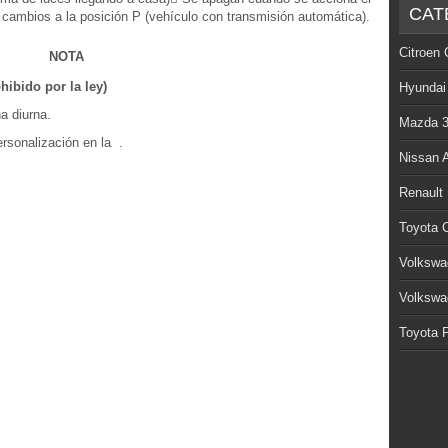
CAT
cambios a la posición P (vehículo con transmisión automática).
Citroen 
NOTA
hibido por la ley)
Hyundai
a diurna.
Mazda 
ersonalización en la .
Nissan 
Renault
Toyota C
Volkswa
Volkswa
Toyota P