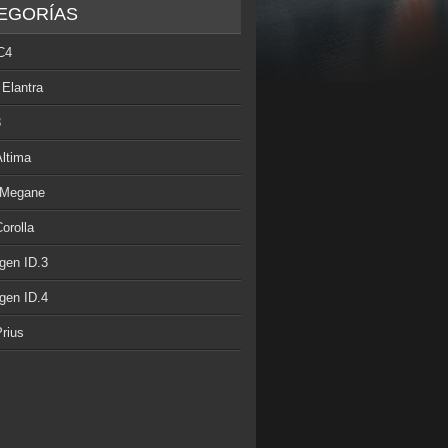
EGORÍAS
C4
 Elantra
3
Altima
 Megane
orolla
gen ID.3
gen ID.4
rius