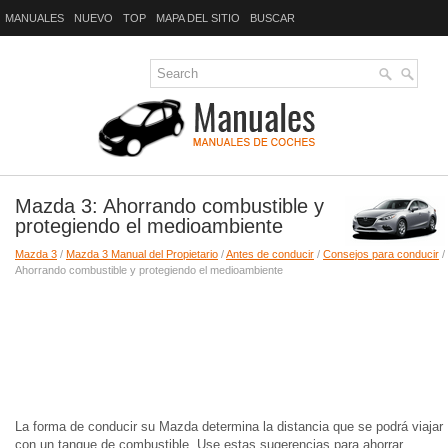
MANUALES
NUEVO
TOP
MAPA DEL SITIO
BUSCAR
Mazda 3: Ahorrando combustible y
protegiendo el medioambiente
Mazda 3
/
Mazda 3 Manual del Propietario
/
Antes de conducir
/
Consejos para conducir
/
Ahorrando combustible y protegiendo el medioambiente
La forma de conducir su Mazda determina la distancia que se podrá viajar
con un tanque de combustible. Use estas sugerencias para ahorrar