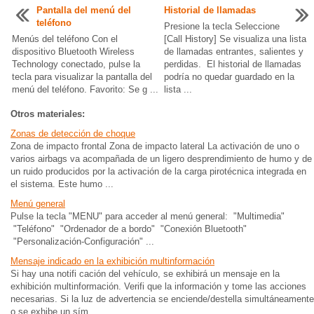
Pantalla del menú del
Historial de llamadas
teléfono
Presione la tecla Seleccione
Menús del teléfono Con el
[Call History] Se visualiza una lista
dispositivo Bluetooth Wireless
de llamadas entrantes, salientes y
Technology conectado, pulse la
perdidas. El historial de llamadas
tecla para visualizar la pantalla del
podría no quedar guardado en la
menú del teléfono. Favorito: Se g ...
lista ...
Otros materiales:
Zonas de detección de choque
Zona de impacto frontal Zona de impacto lateral La activación de uno o
varios airbags va acompañada de un ligero desprendimiento de humo y de
un ruido producidos por la activación de la carga pirotécnica integrada en
el sistema. Este humo ...
Menú general
Pulse la tecla "MENU" para acceder al menú general: "Multimedia"
"Teléfono" "Ordenador de a bordo" "Conexión Bluetooth"
"Personalización-Configuración" ...
Mensaje indicado en la exhibición multinformación
Si hay una notifi cación del vehículo, se exhibirá un mensaje en la
exhibición multinformación. Verifi que la información y tome las acciones
necesarias. Si la luz de advertencia se enciende/destella simultáneamente
o se exhibe un sím ...