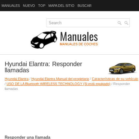
MANUALES
NUEVO
TOP
MAPA DEL SITIO
BUSCAR
Hyundai Elantra: Responder
llamadas
Hyundai Elantra
/
Hyundai Elantra Manual del propietario
/
Características de su vehículo
/
USO DE LA Bluetooth WIRELESS TECHNOLOGY (Si está equipado)
/ Responder
llamadas
Responder una llamada