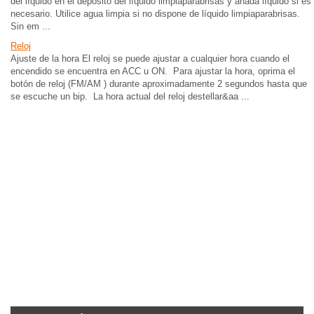
del líquido en el depósito del líquido limpiaparabrisas y añada líquido si es
necesario. Utilice agua limpia si no dispone de líquido limpiaparabrisas.
Sin em ...
Reloj
Ajuste de la hora El reloj se puede ajustar a cualquier hora cuando el
encendido se encuentra en ACC u ON. Para ajustar la hora, oprima el
botón de reloj (FM/AM ) durante aproximadamente 2 segundos hasta que
se escuche un bip. La hora actual del reloj destellar&aa ...