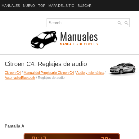
MANUALES
NUEVO
TOP
MAPA DEL SITIO
BUSCAR
Citroen C4: Reglajes de audio
Citroen C4
/
Manual del Propietario Citroen C4
/
Audio y telemática
/
Autorradio/Bluetooth
/ Reglajes de audio
Pantalla A