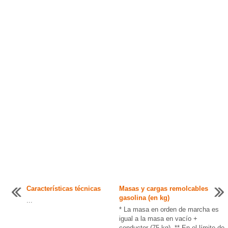
Características técnicas
Masas y cargas remolcables
gasolina (en kg)
...
* La masa en orden de marcha es
igual a la masa en vacío +
conductor (75 kg). ** En el límite de