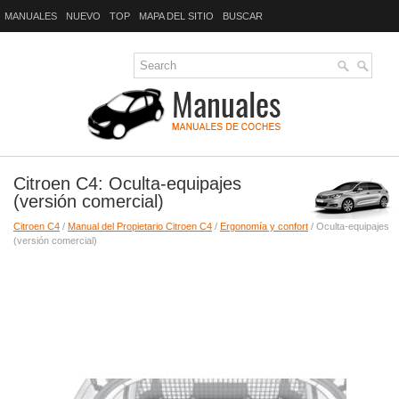
MANUALES
NUEVO
TOP
MAPA DEL SITIO
BUSCAR
Citroen C4: Oculta-equipajes
(versión comercial)
Citroen C4
/
Manual del Propietario Citroen C4
/
Ergonomía y confort
/ Oculta-equipajes
(versión comercial)