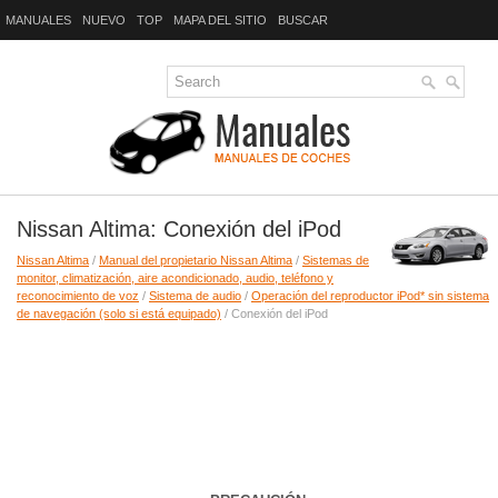
MANUALES
NUEVO
TOP
MAPA DEL SITIO
BUSCAR
Nissan Altima: Conexión del iPod
Nissan Altima
/
Manual del propietario Nissan Altima
/
Sistemas de
monitor, climatización, aire acondicionado, audio, teléfono y
reconocimiento de voz
/
Sistema de audio
/
Operación del reproductor iPod* sin sistema
de navegación (solo si está equipado)
/ Conexión del iPod