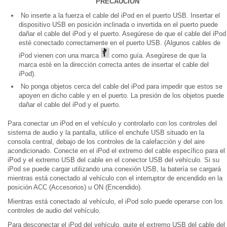
PRECAUCIÓN
No inserte a la fuerza el cable del iPod en el puerto USB. Insertar el
dispositivo USB en posición inclinada o invertida en el puerto puede
dañar el cable del iPod y el puerto. Asegúrese de que el cable del iPod
esté conectado correctamente en el puerto USB. (Algunos cables de
iPod vienen con una marca
como guía. Asegúrese de que la
marca esté en la dirección correcta antes de insertar el cable del
iPod).
No ponga objetos cerca del cable del iPod para impedir que estos se
apoyen en dicho cable y en el puerto. La presión de los objetos puede
dañar el cable del iPod y el puerto.
Para conectar un iPod en el vehículo y controlarlo con los controles del
sistema de audio y la pantalla, utilice el enchufe USB situado en la
consola central, debajo de los controles de la calefacción y del aire
acondicionado. Conecte en el iPod el extremo del cable específico para el
iPod y el extremo USB del cable en el conector USB del vehículo. Si su
iPod se puede cargar utilizando una conexión USB, la batería se cargará
mientras está conectado al vehículo con el interruptor de encendido en la
posición ACC (Accesorios) u ON (Encendido).
Mientras está conectado al vehículo, el iPod solo puede operarse con los
controles de audio del vehículo.
Para desconectar el iPod del vehículo, quite el extremo USB del cable del