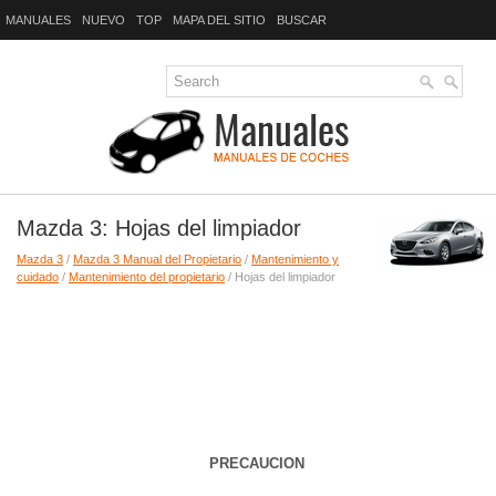
MANUALES
NUEVO
TOP
MAPA DEL SITIO
BUSCAR
Mazda 3: Hojas del limpiador
Mazda 3
/
Mazda 3 Manual del Propietario
/
Mantenimiento y
cuidado
/
Mantenimiento del propietario
/ Hojas del limpiador
PRECAUCION