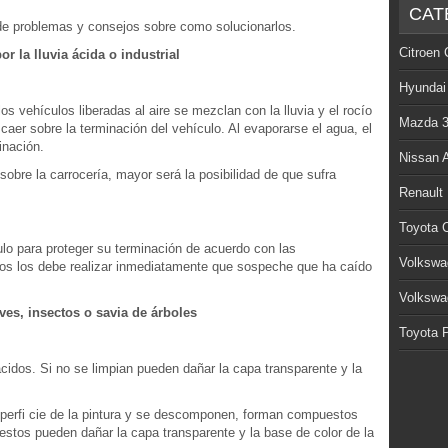
CAT
de problemas y consejos sobre como solucionarlos.
Citroen 
 la lluvia ácida o industrial
Hyundai
los vehículos liberadas al aire se mezclan con la lluvia y el rocío
Mazda 
aer sobre la terminación del vehículo. Al evaporarse el agua, el
inación.
Nissan 
bre la carrocería, mayor será la posibilidad de que sufra
Renault
Toyota C
lo para proteger su terminación de acuerdo con las
Volkswa
sos los debe realizar inmediatamente que sospeche que ha caído
Volkswa
es, insectos o savia de árboles
Toyota P
idos. Si no se limpian pueden dañar la capa transparente y la
perfi cie de la pintura y se descomponen, forman compuestos
estos pueden dañar la capa transparente y la base de color de la