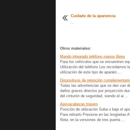
Cuidado de la apariencia
...
Otros materiales:
Mando integrado teléfono manos libres
Para los vehículos que se encuentren equi
Utilización del teléfono Les recordamos la
utilización de este tipo de aparato ...
Dispositivos de retención complementari
Todas las advertencias que se dan van de
daños graves directos por proyección dur
del cinturón de seguridad, siendo el ai ...
Apoyacabezas trasero
Posición de utilización Suba o baje el ap
Para retirarlo Presione en las lengüetas 
Nota: en la versiones de tres puerta ...