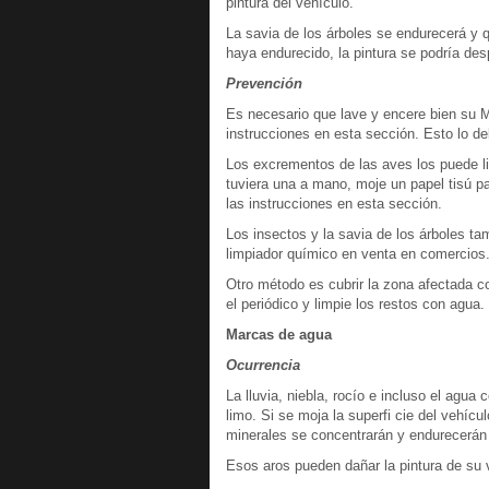
pintura del vehículo.
La savia de los árboles se endurecerá y q
haya endurecido, la pintura se podría des
Prevención
Es necesario que lave y encere bien su 
instrucciones en esta sección. Esto lo de
Los excrementos de las aves los puede li
tuviera una a mano, moje un papel tisú pa
las instrucciones en esta sección.
Los insectos y la savia de los árboles t
limpiador químico en venta en comercios
Otro método es cubrir la zona afectada c
el periódico y limpie los restos con agua.
Marcas de agua
Ocurrencia
La lluvia, niebla, rocío e incluso el agua
limo. Si se moja la superfi cie del vehíc
minerales se concentrarán y endurecerán
Esos aros pueden dañar la pintura de su 