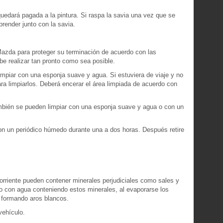
uedará pagada a la pintura. Si raspa la savia una vez que se
prender junto con la savia.
Mazda para proteger su terminación de acuerdo con las
be realizar tan pronto como sea posible.
mpiar con una esponja suave y agua. Si estuviera de viaje y no
ra limpiarlos. Deberá encerar el área limpiada de acuerdo con
ambién se pueden limpiar con una esponja suave y agua o con un
.
on un periódico húmedo durante una a dos horas. Después retire
 corriente pueden contener minerales perjudiciales como sales y
ulo con agua conteniendo estos minerales, al evaporarse los
 formando aros blancos.
vehículo.