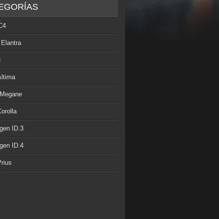
EGORÍAS
C4
 Elantra
3
Altima
 Megane
orolla
gen ID.3
gen ID.4
rius