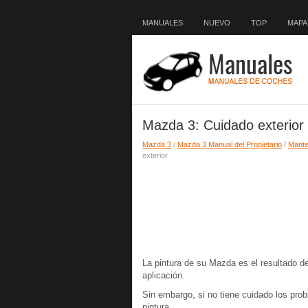
MANUALES
NUEVO
TOP
MAPA 
Mazda 3: Cuidado exterior
Mazda 3
/
Mazda 3 Manual del Propietario
/
Mante
exterior
La pintura de su Mazda es el resultado 
aplicación.
Sin embargo, si no tiene cuidado los pro
pintura.