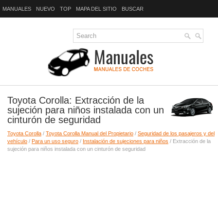
MANUALES
NUEVO
TOP
MAPA DEL SITIO
BUSCAR
Toyota Corolla: Extracción de la
sujeción para niños instalada con un
cinturón de seguridad
Toyota Corolla
/
Toyota Corolla Manual del Propietario
/
Seguridad de los pasajeros y del
vehículo
/
Para un uso seguro
/
Instalación de sujeciones para niños
/ Extracción de la
sujeción para niños instalada con un cinturón de seguridad