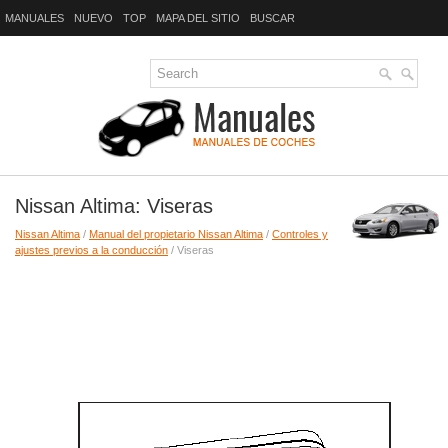
MANUALES
NUEVO
TOP
MAPA DEL SITIO
BUSCAR
Nissan Altima: Viseras
Nissan Altima
/
Manual del propietario Nissan Altima
/
Controles y
ajustes previos a la conducción
/ Viseras