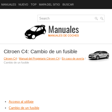
MANUALES
NUEVO
TOP
MAPA DEL SITIO
BUSCAR
Citroen C4: Cambio de un fusible
Citroen C4
/
Manual del Propietario Citroen C4
/
En caso de avería
/
Cambio de un fusible
Acceso al utillaje
Cambio de un fusible